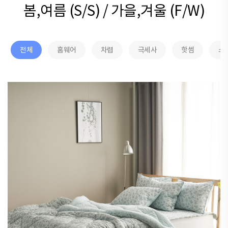
봄,여름 (S/S) / 가을,겨울 (F/W)
전체
홈웨어
차렵
극세사
핫썸
스