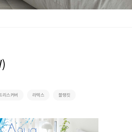
)
트리스커버
라텍스
블랭킷