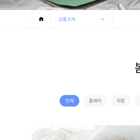
상품소개
전체
홈웨어
차렵