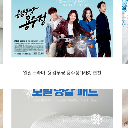
일일드라마 '용감무쌍 용수정' MBC 협찬