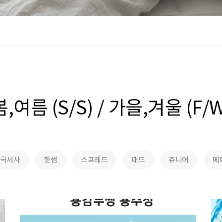
봄,여름 (S/S) / 가을,겨울 (F/W
극세사
핫썸
스프레드
패드
쥬니어
메