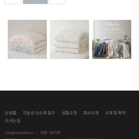
신상품
기능성 신소재 침구
상품소개
회사소개
소재 및 특허
오시는길
songhwa indeco
|
대표 : 송미화